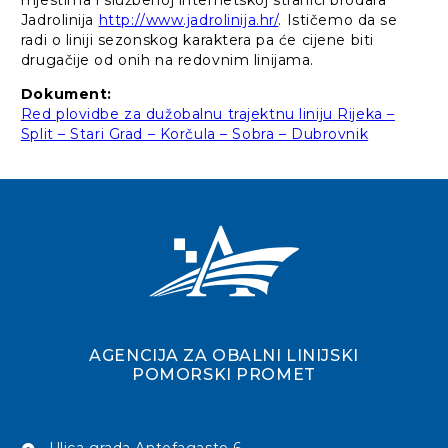
mjestima i službenoj internetskoj stranici brodara
Jadrolinija
http://www.jadrolinija.hr/
. Ističemo da se
radi o liniji sezonskog karaktera pa će cijene biti
drugačije od onih na redovnim linijama.
Dokument:
Red plovidbe za dužobalnu trajektnu liniju Rijeka –
Split – Stari Grad – Korčula – Sobra – Dubrovnik
AGENCIJA ZA OBALNI LINIJSKI
POMORSKI PROMET