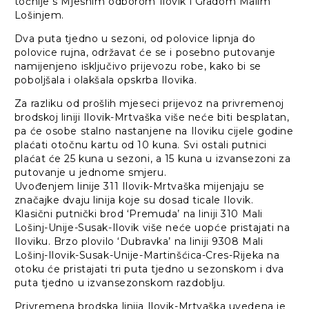
točnije s Mjesnim odborom Ilovik i Gradom Malim
Lošinjem.
Dva puta tjedno u sezoni, od polovice lipnja do
polovice rujna, održavat će se i posebno putovanje
namijenjeno isključivo prijevozu robe, kako bi se
poboljšala i olakšala opskrba Ilovika.
Za razliku od prošlih mjeseci prijevoz na privremenoj
brodskoj liniji Ilovik-Mrtvaška više neće biti besplatan,
pa će osobe stalno nastanjene na Iloviku cijele godine
plaćati otočnu kartu od 10 kuna. Svi ostali putnici
plaćat će 25 kuna u sezoni, a 15 kuna u izvansezoni za
putovanje u jednome smjeru.
Uvođenjem linije 311 Ilovik-Mrtvaška mijenjaju se
značajke dvaju linija koje su dosad ticale Ilovik.
Klasični putnički brod ‘Premuda’ na liniji 310 Mali
Lošinj-Unije-Susak-Ilovik više neće uopće pristajati na
Iloviku. Brzo plovilo ‘Dubravka’ na liniji 9308 Mali
Lošinj-Ilovik-Susak-Unije-Martinšćica-Cres-Rijeka na
otoku će pristajati tri puta tjedno u sezonskom i dva
puta tjedno u izvansezonskom razdoblju.
Privremena brodska linija Ilovik-Mrtvaška uvedena je