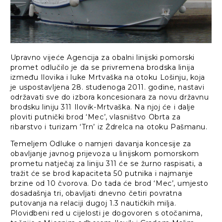
Upravno vijeće Agencija za obalni linijski pomorski
promet odlučilo je da se privremena brodska linija
između Ilovika i luke Mrtvaška na otoku Lošinju, koja
je uspostavljena 28. studenoga 2011. godine, nastavi
održavati sve do izbora koncesionara za novu državnu
brodsku liniju 311 Ilovik-Mrtvaška. Na njoj će i dalje
ploviti putnički brod ‘Mec’, vlasništvo Obrta za
ribarstvo i turizam ‘Trn’ iz Ždrelca na otoku Pašmanu.
Temeljem Odluke o namjeri davanja koncesije za
obavljanje javnog prijevoza u linijskom pomorskom
prometu natječaj za liniju 311 će se žurno raspisati, a
tražit će se brod kapaciteta 50 putnika i najmanje
brzine od 10 čvorova. Do tada će brod ‘Mec’, umjesto
dosadašnja tri, obavljati dnevno četiri povratna
putovanja na relaciji dugoj 1.3 nautičkih milja.
Plovidbeni red u cijelosti je dogovoren s otočanima,