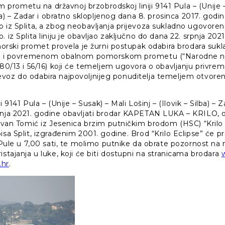
rometu na državnoj brzobrodskoj liniji 9141 Pula – (Unije –
ilba) – Zadar i obratno sklopljenog dana 8. prosinca 2017. god
o iz Splita, a zbog neobavljanja prijevoza sukladno ugovore
 iz Splita liniju je obavljao zaključno do dana 22. srpnja 202
omorski promet provela je žurni postupak odabira brodara su
kom i povremenom obalnom pomorskom prometu (“Narodne nov
 80/13 i 56/16) koji će temeljem ugovora o obavljanju privre
 prijevoz do odabira najpovoljnijeg ponuditelja temeljem otvo
ji 9141 Pula – (Unije – Susak) – Mali Lošinj – (Ilovik – Silba) – 
pnja 2021. godine obavljati brodar KAPETAN LUKA – KRILO, ob
 Ivan Tomić iz Jesenica brzim putničkim brodom (HSC) “Krilo
pisa Split, izgrađenim 2001. godine. Brod “Krilo Eclipse” će
z Pule u 7,00 sati, te molimo putnike da obrate pozornost na 
istajanja u luke, koji će biti dostupni na stranicama brodara
.hr
.