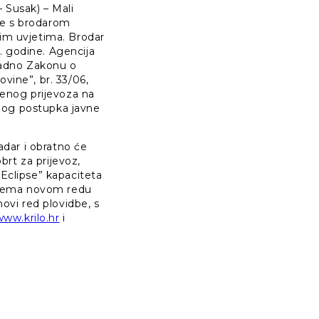
 Susak) – Mali
ine s brodarom
nim uvjetima. Brodar
1. godine. Agencija
kladno Zakonu o
ine”, br. 33/06,
menog prijevoza na
renog postupka javne
Zadar i obratno će
rt za prijevoz,
 Eclipse” kapaciteta
 prema novom redu
novi red plovidbe, s
www.krilo.hr
i