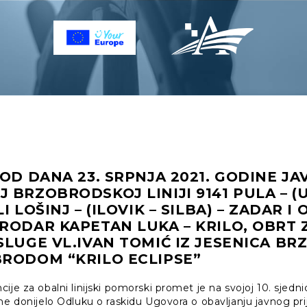
 OD DANA 23. SRPNJA 2021. GODINE JA
 BRZOBRODSKOJ LINIJI 9141 PULA – (U
I LOŠINJ – (ILOVIK – SILBA) – ZADAR 
RODAR KAPETAN LUKA – KRILO, OBRT 
SLUGE VL.IVAN TOMIĆ IZ JESENICA BR
BRODOM “KRILO ECLIPSE”
ije za obalni linijski pomorski promet je na svojoj 10. sjedni
ne donijelo Odluku o raskidu Ugovora o obavljanju javnog pri