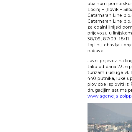
obalnom pomorskom p
Lošinj – (Ilovik – S
Catamaran Line d.o.
Catamaran Line d.o.o.
za obalni linijski p
prijevozu u linijs
38/09, 87/09, 18/11,
toj liniji obavljati
nabave.
Javni prijevoz na lini
tako od dana 23. sr
turizam i usluge vl.
440 putnika, luke u
plovidbe isploviti i
drugačijim satima pr
www.agencija-zolpp