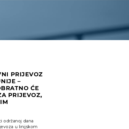
VNI PRIJEVOZ
NIJE –
I OBRATNO ĆE
ZA PRIJEVOZ,
ZIM
ci održanoj dana
jevoza u linijskom