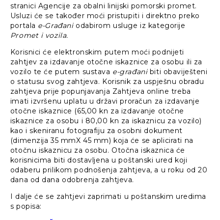
stranici Agencije za obalni linijski pomorski promet.
Usluzi će se također moći pristupiti i direktno preko
portala
e-Građani
odabirom usluge iz kategorije
Promet i vozila.
Korisnici će elektronskim putem moći podnijeti
zahtjev za izdavanje otočne iskaznice za osobu ili za
vozilo te će putem sustava
e-građani
biti obaviješteni
o statusu svog zahtjeva. Korisnik za uspješnu obradu
zahtjeva prije popunjavanja Zahtjeva online treba
imati izvršenu uplatu u državi proračun za izdavanje
otočne iskaznice (65,00 kn za izdavanje otočne
iskaznice za osobu i 80,00 kn za iskaznicu za vozilo)
kao i skeniranu fotografiju za osobni dokument
(dimenzija 35 mmX 45 mm) koja će se aplicirati na
otočnu iskaznicu za osobu. Otočna iskaznica će
korisnicima biti dostavljena u poštanski ured koji
odaberu prilikom podnošenja zahtjeva, a u roku od 20
dana od dana odobrenja zahtjeva.
I dalje će se zahtjevi zaprimati u poštanskim uredima
s popisa: