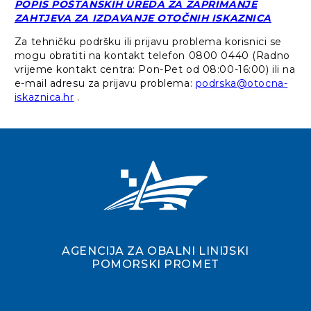
POPIS POŠTANSKIH UREDA ZA ZAPRIMANJE
ZAHTJEVA ZA IZDAVANJE OTOČNIH ISKAZNICA
Za tehničku podršku ili prijavu problema korisnici se
mogu obratiti na kontakt telefon 0800 0440 (Radno
vrijeme kontakt centra: Pon-Pet od 08:00-16:00) ili na
e-mail adresu za prijavu problema:
podrska@otocna-
iskaznica.hr
.
AGENCIJA ZA OBALNI LINIJSKI
POMORSKI PROMET