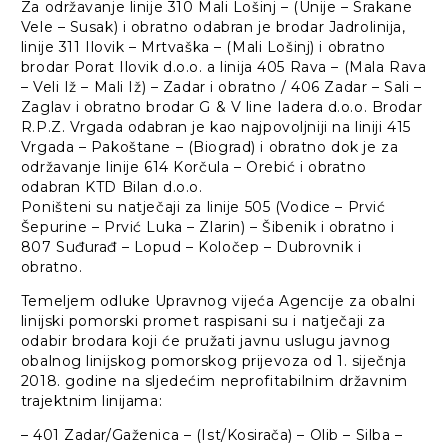
Za održavanje linije 310 Mali Lošinj – (Unije – Srakane
Vele – Susak) i obratno odabran je brodar Jadrolinija,
linije 311 Ilovik – Mrtvaška – (Mali Lošinj) i obratno
brodar Porat Ilovik d.o.o. a linija 405 Rava – (Mala Rava
– Veli Iž – Mali Iž) – Zadar i obratno / 406 Zadar – Sali –
Zaglav i obratno brodar G & V line Iadera d.o.o. Brodar
R.P.Z. Vrgada odabran je kao najpovoljniji na liniji 415
Vrgada – Pakoštane – (Biograd) i obratno dok je za
održavanje linije 614 Korčula – Orebić i obratno
odabran KTD Bilan d.o.o.
Poništeni su natječaji za linije 505 (Vodice – Prvić
Šepurine – Prvić Luka – Zlarin) – Šibenik i obratno i
807 Suđurađ – Lopud – Koločep – Dubrovnik i
obratno.
Temeljem odluke Upravnog vijeća Agencije za obalni
linijski pomorski promet raspisani su i natječaji za
odabir brodara koji će pružati javnu uslugu javnog
obalnog linijskog pomorskog prijevoza od 1. siječnja
2018. godine na sljedećim neprofitabilnim državnim
trajektnim linijama:
– 401 Zadar/Gaženica – (Ist/Kosirača) – Olib – Silba –