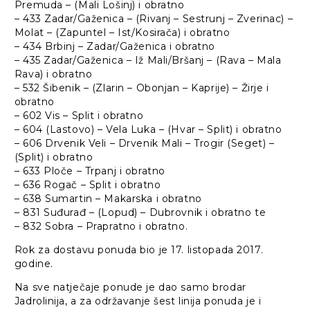
Premuda – (Mali Lošinj) i obratno
– 433 Zadar/Gaženica – (Rivanj – Sestrunj – Zverinac) –
Molat – (Zapuntel – Ist/Kosirača) i obratno
– 434 Brbinj – Zadar/Gaženica i obratno
– 435 Zadar/Gaženica – Iž Mali/Bršanj – (Rava – Mala
Rava) i obratno
– 532 Šibenik – (Zlarin – Obonjan – Kaprije) – Žirje i
obratno
– 602 Vis – Split i obratno
– 604 (Lastovo) – Vela Luka – (Hvar – Split) i obratno
– 606 Drvenik Veli – Drvenik Mali – Trogir (Seget) –
(Split) i obratno
– 633 Ploče – Trpanj i obratno
– 636 Rogač – Split i obratno
– 638 Sumartin – Makarska i obratno
– 831 Suđurađ – (Lopud) – Dubrovnik i obratno te
– 832 Sobra – Prapratno i obratno.
Rok za dostavu ponuda bio je 17. listopada 2017.
godine.
Na sve natječaje ponude je dao samo brodar
Jadrolinija, a za održavanje šest linija ponuda je i