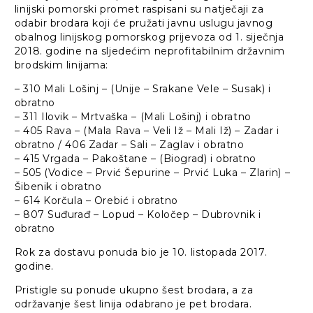
linijski pomorski promet raspisani su natječaji za
odabir brodara koji će pružati javnu uslugu javnog
obalnog linijskog pomorskog prijevoza od 1. siječnja
2018. godine na sljedećim neprofitabilnim državnim
brodskim linijama:
– 310 Mali Lošinj – (Unije – Srakane Vele – Susak) i
obratno
– 311 Ilovik – Mrtvaška – (Mali Lošinj) i obratno
– 405 Rava – (Mala Rava – Veli Iž – Mali Iž) – Zadar i
obratno / 406 Zadar – Sali – Zaglav i obratno
– 415 Vrgada – Pakoštane – (Biograd) i obratno
– 505 (Vodice – Prvić Šepurine – Prvić Luka – Zlarin) –
Šibenik i obratno
– 614 Korčula – Orebić i obratno
– 807 Suđurađ – Lopud – Koločep – Dubrovnik i
obratno
Rok za dostavu ponuda bio je 10. listopada 2017.
godine.
Pristigle su ponude ukupno šest brodara, a za
održavanje šest linija odabrano je pet brodara.