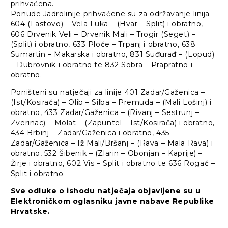
prihvaćena.
Ponude Jadrolinije prihvaćene su za održavanje linija
604 (Lastovo) – Vela Luka – (Hvar – Split) i obratno,
606 Drvenik Veli – Drvenik Mali – Trogir (Seget) –
(Split) i obratno, 633 Ploče – Trpanj i obratno, 638
Sumartin – Makarska i obratno, 831 Suđurađ – (Lopud)
– Dubrovnik i obratno te 832 Sobra – Prapratno i
obratno.
Poništeni su natječaji za linije 401 Zadar/Gaženica –
(Ist/Kosirača) – Olib – Silba – Premuda – (Mali Lošinj) i
obratno, 433 Zadar/Gaženica – (Rivanj – Sestrunj –
Zverinac) – Molat – (Zapuntel – Ist/Kosirača) i obratno,
434 Brbinj – Zadar/Gaženica i obratno, 435
Zadar/Gaženica – Iž Mali/Bršanj – (Rava – Mala Rava) i
obratno, 532 Šibenik – (Zlarin – Obonjan – Kaprije) –
Žirje i obratno, 602 Vis – Split i obratno te 636 Rogač –
Split i obratno.
Sve odluke o ishodu natječaja objavljene su u
Elektroničkom oglasniku javne nabave Republike
Hrvatske.