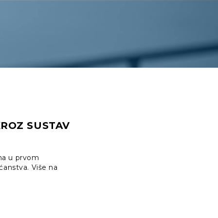
KROZ SUSTAV
jna u prvom
ćanstva. Više na