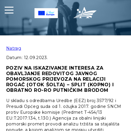
Natrag
Datum:
12.09.2023.
POZIV NA ISKAZIVANJE INTERESA ZA
OBAVLJANJE REDOVITOG JAVNOG
POMORSKOG PRIJEVOZA NA RELACIJI
ROGAČ (OTOK ŠOLTA) – SPLIT (KOPNO) I
OBRATNO RO-RO PUTNIČKIM BRODOM
U skladu s odredbama Uredbe (EEZ) broj 3577/92 i
Presudi Općeg suda od 1. ožujka 2017. godine SNCM
protiv Europske komisije (Predmet T-454/13
EU:T:2017:134, t.130.) Agencija za obalni linijski
pomorski promet provodi analizu tržišta sa stajališta
ponude, a kojom analizom se moraju utvrditi