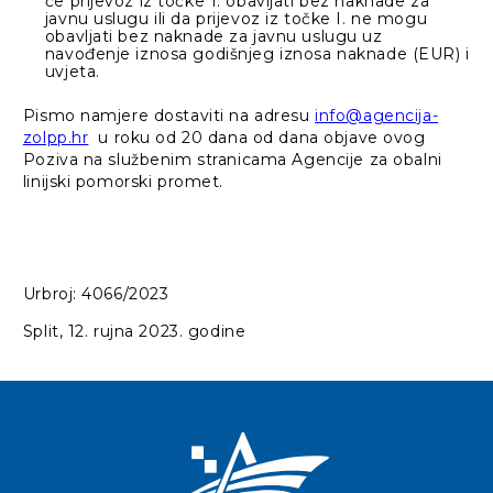
će prijevoz iz točke 1. obavljati bez naknade za
javnu uslugu ili da prijevoz iz točke I. ne mogu
obavljati bez naknade za javnu uslugu uz
navođenje iznosa godišnjeg iznosa naknade (EUR) i
uvjeta.
Pismo namjere dostaviti na adresu
info@agencija-
zolpp.hr
u roku od 20 dana od dana objave ovog
Poziva na službenim stranicama Agencije za obalni
linijski pomorski promet.
Urbroj: 4066/2023
Split, 12. rujna 2023. godine