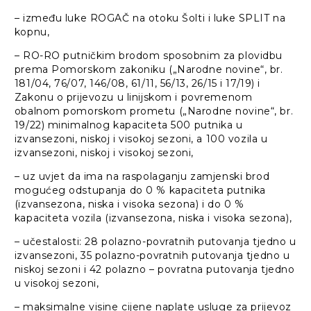
– između luke ROGAČ na otoku Šolti i luke SPLIT na
kopnu,
– RO-RO putničkim brodom sposobnim za plovidbu
prema Pomorskom zakoniku („Narodne novine“, br.
181/04, 76/07, 146/08, 61/11, 56/13, 26/15 i 17/19) i
Zakonu o prijevozu u linijskom i povremenom
obalnom pomorskom prometu („Narodne novine“, br.
19/22) minimalnog kapaciteta 500 putnika u
izvansezoni, niskoj i visokoj sezoni, a 100 vozila u
izvansezoni, niskoj i visokoj sezoni,
– uz uvjet da ima na raspolaganju zamjenski brod
mogućeg odstupanja do 0 % kapaciteta putnika
(izvansezona, niska i visoka sezona) i do 0 %
kapaciteta vozila (izvansezona, niska i visoka sezona),
– učestalosti: 28 polazno-povratnih putovanja tjedno u
izvansezoni, 35 polazno-povratnih putovanja tjedno u
niskoj sezoni i 42 polazno – povratna putovanja tjedno
u visokoj sezoni,
– maksimalne visine cijene naplate usluge za prijevoz