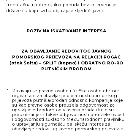
trenutačna i potencijalna ponuda bez intervencije
države i u koju svrhu objavljuje sljedeći javni
POZIV NA ISKAZIVANJE INTERESA
ZA OBAVLJANJE REDOVITOG JAVNOG
POMORSKOG PRIJEVOZA NA RELACIJI ROGAČ
(otok Šolta) – SPLIT (kopno) I OBRATNO RO-RO
PUTNIČKIM BRODOM
Pozivaju se pravne osobe i fizičke osobe obrtnici
registrirani za obavljanje djelatnosti pomorskog
prijevoza putnika/brodari odnosno kompanije koje
su kao pravne osobe preuzela odgovornost za
upravljanje brodom od vlasnika broda i koje su
preuzimanjem takve odgovornosti preuzele ovlasti
i odgovornosti sukladno Međunarodnom pravilniku
o upravljanju sigurnošću da iskažu interes za
obavljanje redovitog javnog pomorskog prijevoza: