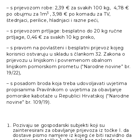
– s prijevozom robe: 2,39 € za svakih 100 kg, 4,78 €
3
po obujmu za 1m
, 3,98 € po komadu za TV,
štednjaci, perilice, hladnjaci i razne peći,
– s prijevozom prtljage: besplatno do 20 kg ručne
prtljage, 0,46 € za svakih 10 kg preko,
– s pravom na povlašteni i besplatni prijevoz kojeg
korisnici ostvaruju u skladu s člankom 32. Zakona o
prijevozu u linijskom i povremenom obalnom
linijskom pomorskom prometu (“Narodne novine” br.
19/22),
– s posadom broda koja treba udovoljavati uvjetima
propisanima Pravilnikom o uvjetima za obavljanje
pomorske kabotaže u Republici Hrvatskoj (“Narodne
novine” br. 109/19).
Pozivaju se gospodarski subjekti koji su
zainteresirani za obavljanje prijevoza iz točke I. da
dostave pismo namjere iz kojeg će biti razvidno da