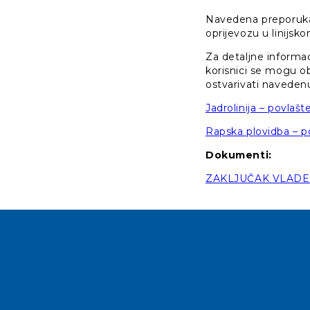
Navedena preporuka
oprijevozu u linij
Za detaljne informac
korisnici se mogu ob
ostvarivati navedenu
Jadrolinija – povlašt
Rapska plovidba – po
Dokumenti:
ZAKLJUČAK VLADE 