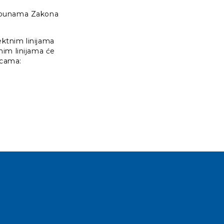
dopunama Zakona
ektnim linijama
tnim linijama će
icama: