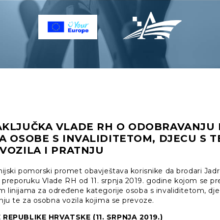
AKLJUČKA VLADE RH O ODOBRAVANJU
A OSOBE S INVALIDITETOM, DJECU S 
VOZILA I PRATNJU
inijski pomorski promet obavještava korisnike da brodari Jadro
u preporuku Vlade RH od 11. srpnja 2019. godine kojom se pr
im linijama za određene kategorije osoba s invaliditetom, d
tnju te za osobna vozila kojima se prevoze.
REPUBLIKE HRVATSKE (11. SRPNJA 2019.)