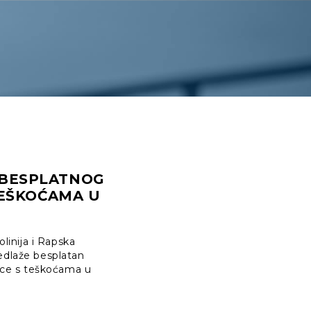
 BESPLATNOG
TEŠKOĆAMA U
linija i Rapska
edlaže besplatan
jece s teškoćama u