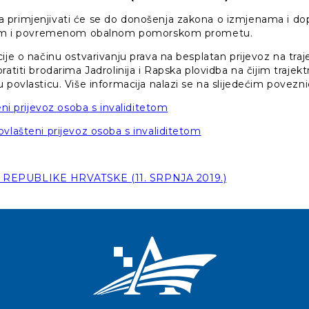
 primjenjivati će se do donošenja zakona o izmjenama i 
skom i povremenom obalnom pomorskom prometu.
ije o načinu ostvarivanju prava na besplatan prijevoz na traj
ratiti brodarima Jadrolinija i Rapska plovidba na čijim trajek
 povlasticu. Više informacija nalazi se na slijedećim povezn
eni prijevoz osoba s invaliditetom
vlašteni prijevoz osoba s invaliditetom
REPUBLIKE HRVATSKE (11. SRPNJA 2019.)