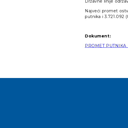
Državne linije održa
Najveći promet ostva
putnika i 3.721.092 (
Dokument:
PROMET PUTNIKA I