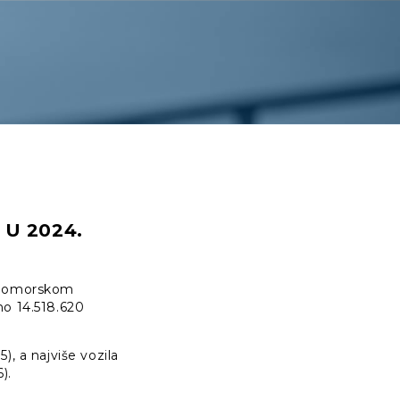
U 2024.
m pomorskom
no 14.518.620
5), a najviše vozila
).