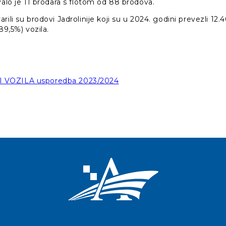
valo je 11 brodara s flotom od 88 brodova.
rili su brodovi Jadrolinije koji su u 2024. godini prevezli 12.
89,5%) vozila.
 VOZILA usporedba 2023/2024