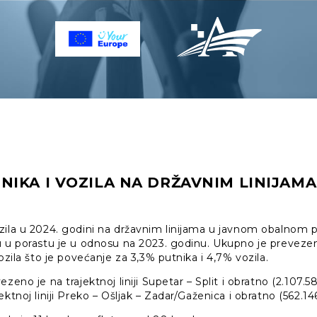
IKA I VOZILA NA DRŽAVNIM LINIJAMA 
zila u 2024. godini na državnim linijama u javnom obalno
u u porastu je u odnosu na 2023. godinu. Ukupno je preveze
ozila što je povećanje za 3,3% putnika i 4,7% vozila.
zeno je na trajektnoj liniji Supetar – Split i obratno (2.107.58
ktnoj liniji Preko – Ošljak – Zadar/Gaženica i obratno (562.146