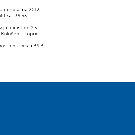
 u odnosu na 2012.
lit sa 139.431
lja porast od 2,5
– Koločep – Lopud –
posto putnika i 86.8