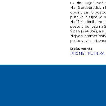
uveden trajekt veće
Na 16 brzobrodskih l
godinu za 1,8 posto. 
putnika, a slijedi je 
Na 11 klasičnih brod
posto u odnosu na 20
Šipan (224.052), a sli
Najveći promet ostva
posto vozila u javn
Dokument:
PROMET PUTNIKA I 