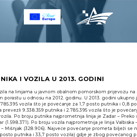
IKA I VOZILA U 2013. GODINI
ozila na linijama u javnom obalnom pomorskom prijevozu na
om porastu u odnosu na 2012. godinu. U 2013. godini ukupno
2.785.395 vozila što je povećanje za 1,7 posto putnika i 0,8 po
ija prevezli 9.338.359 putnika i 2.785.395 vozila što je poveća
ozila. Po broju putnika najprometnija linija je Zadar – Preko (1
etar (1.598.371). Po broju vozila najprometnija je linija Valbisk
nica – Mišnjak (328.906). Najveće povećanje prometa bilježi se na 
 posto putnika i 33,7 posto vozila) gdje je zbog povećanog p