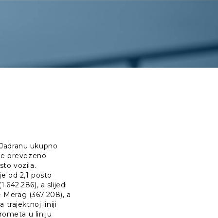
 Jadranu ukupno
 je prevezeno
sto vozila.
nje od 2,1 posto
.642.286), a slijedi
a – Merag (367.208), a
trajektnoj liniji
rometa u liniju