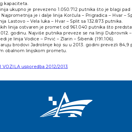
g kapaciteta.
inija ukupno je prevezeno 1.050.712 putnika što je blagi pad
Najprometnija je i dalje linija Korčula – Prigradica – Hvar – Sp
linija Lastovo – Vela luka – Hvar – Split sa 132.873 putnika.
skih linija ostvaren je promet od 961.040 putnika što predstav
12. godinu. Najviše putnika preveze se na liniji Dubrovnik 
jedi je linija Vodice – Prvić – Zlarin – Šibenik (191.106).
ruju brodovi Jadrolinije koji su u 2013. godini prevezli 84,9 
om obalnom linijskom prometu.
VOZILA usporedba 2012/2013