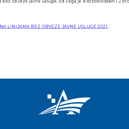
ja bez obveze javne usluge, od čega je 8 brzobrodskih i 2 bro
A LINIJAMA BEZ OBVEZE JAVNE USLUGE 2021.