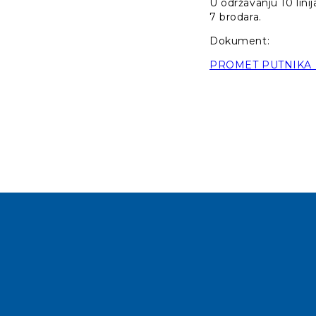
U održavanju 10 lini
7 brodara.
Dokument:
PROMET PUTNIKA N