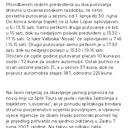
Plovidbenim redom predviđena su dva putovanja
dnevno u izvansezonskom razdoblju, te četiri
povratna putovanja u sezoni, od 1. lipnja do 30. rujna.
Do konca svibnja trajekt će iz luke Lopar isplovljavati
u 6 i 13.15 sati. Samo petkom drugo putovanje će biti
u 15 sati, dok su nedjeljom polaski predviđeni u 13.30 i
17.15 sati. Iz luke Valbiska ‘Nosač’ će isplovljavati u 7.45
i 15.15 sati. Drugo putovanje samo petkom je u 17.30
sati, dok su nedjeljni polasci u 15.30 i 19.15 sati.
Otočani će cijele godine putovanje plaćati 10 kuna po
osobi i 72 kune za osobni automobil. Ostali putnici će
izvan sezone plaćati 31, a u sezoni 37 kuna, dok će
prijevoz automobila stajati 187, odnosno 225 kuna.
Na Javni natječaj za obavljanje javnog prijevoza na
novoj liniji uz Split Tours se javila i riječka Jadrolinija s
trajektom ‘Lovrjenac’, ali je ponudu splitskoga brodara
stručno povjerenstvo ocijenilo povoljnijom, a Upravno
vijeće Agencije za obalni linijski pomorski promet taj
je prijedlog prihvatilo na sjednici održanoj u Zadru 7.
rujna 2007. godine. Na takvu se odluku žalila