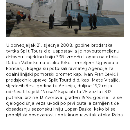
U ponedjeljak 21. siječnja 2008. godine brodarska
tvrtka Split Tours d.d. uspostavila je novoutemeljenu
državnu trajektnu liniju 338 između Lopara na otoku
Rabu i Valbiske na otoku Krku. Temeljem Ugovora o
koncesiji, kojega su potpisali ravnatelj Agencije za
obalni linijski pomorski promet kap. Ivan Franičević i
predsjednik uprave Split Tourd d.d. kap. Mate Vitaljić,
sljedećih šest godina tu će liniju, duljine 15,2 milja
održavat trajekt ‘Nosač’ kapaciteta 75 vozila i 312
putnika, brzine 13 čvorova, građen 1975. godine. Ta se
cjelogodišnja veza uvodi po prvi puta, a zamijenit će
dosadašnju sezonsku liniju Lopar-Baška, kako bi se
poboljšala povezanost i potaknuo razvitak otoka Raba.