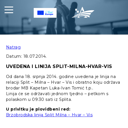
Natrag
Datum:
18.07.2014.
UVEDENA I LINIJA SPLIT-MILNA-HVAR-VIS
Od dana 18. srpnja 2014. godine uvedena je linija na
relaciji Split – Milna – Hvar – Vis i obratno koju održava
brodar MB Kapetan Luka-Ivan Tomić t.p..
Linija će se održavati jednom tjedno – petkom s
polaskom u 09:30 sati iz Splita.
U privitku je plovidbeni red:
Brzobrodska linija Split Milna – Hvar – Vis