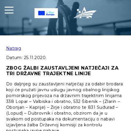
Natrag
Datum:
25.11.2020.
ZBOG ŽALBI ZAUSTAVLJENI NATJEČAJI ZA
TRI DRŽAVNE TRAJEKTNE LINIJE
Do daljnjeg su zaustavljeni natječaji za odabir brodara
koji će pružati javnu uslugu javnog obalnog linijskog
pomorskog prijevoza na državnim trajektnim linijama
338 Lopar – Valbiska i obratno, 532 Šibenik – (Zlarin –
Obonjan – Kaprije) – Žirje i obratno te 831 Suđurađ –
(Lopud) – Dubrovnik i obratno, obzirom da je u
svakom od postupaka na dokumentaciju o nabavi
izjavljena žalba Državnoj komisiji za kontrolu
postupaka javne nabave.